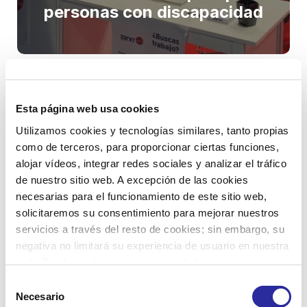
personas con discapacidad
Esta página web usa cookies
Utilizamos cookies y tecnologías similares, tanto propias
como de terceros, para proporcionar ciertas funciones,
alojar vídeos, integrar redes sociales y analizar el tráfico
de nuestro sitio web. A excepción de las cookies
necesarias para el funcionamiento de este sitio web,
solicitaremos su consentimiento para mejorar nuestros
servicios a través del resto de cookies; sin embargo, su
Zenit Logistics, entre las
negativa no limitará su experiencia de usuario en nuestra
principales empresas de
web. Puede configurar o rechazar de forma
logística in-house
personalizada su uso pulsando “Configuraciones”. Para
Selección
más información, puede consultar nuestra
Política de
Necesario
de