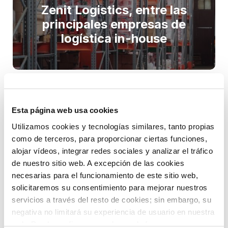
Zenit Logistics, entre las
principales empresas de
logística in-house
Esta página web usa cookies
Utilizamos cookies y tecnologías similares, tanto propias
Buscar :
como de terceros, para proporcionar ciertas funciones,
alojar vídeos, integrar redes sociales y analizar el tráfico
de nuestro sitio web. A excepción de las cookies
necesarias para el funcionamiento de este sitio web,
solicitaremos su consentimiento para mejorar nuestros
servicios a través del resto de cookies; sin embargo, su
Noticias recientes :
negativa no limitará su experiencia de usuario en nuestra
web. Puede configurar o rechazar de forma
Zenit Logistics, presente en la feria de