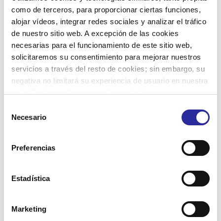
del Almacén
como de terceros, para proporcionar ciertas funciones,
alojar vídeos, integrar redes sociales y analizar el tráfico
de nuestro sitio web. A excepción de las cookies
necesarias para el funcionamiento de este sitio web,
solicitaremos su consentimiento para mejorar nuestros
servicios a través del resto de cookies; sin embargo, su
negativa no limitará su experiencia de usuario en nuestra
web. Puede configurar o rechazar de forma
Buscar :
personalizada su uso pulsando “Configuraciones”. Para
Selección
más información, puede consultar nuestra
Política de
Necesario
de
Cookies
.
consentimiento
Preferencias
Noticias recientes :
Estadística
Zenit Logistics, presente en la feria de
innovación de packaging y logística Pick&Pack
Marketing
2023