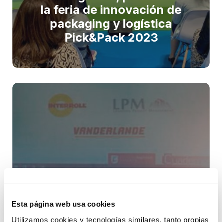
la feria de innovación de
packaging y logística
Pick&Pack 2023
Esta página web usa cookies
VI Jornada Automatización
Utilizamos cookies y tecnologías similares, tanto propias