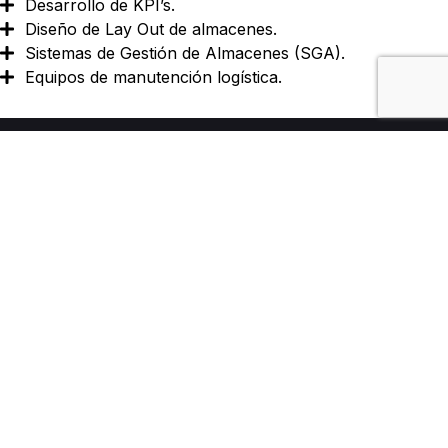
Desarrollo de KPI’s.
Diseño de Lay Out de almacenes.
Sistemas de Gestión de Almacenes (SGA).
Equipos de manutención logística.
© 2026 Zenit Logistics
Tel : 91 745 96 62
| Aviso Legal
| Integridad y conducta
| Política de gestión de seguridad y salud
| Declaración de igualdad y responsabilidad social
| Politica de cookies
| Politica de privacidad