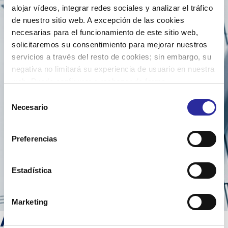
alojar vídeos, integrar redes sociales y analizar el tráfico
de nuestro sitio web. A excepción de las cookies
Equipo
necesarias para el funcionamiento de este sitio web,
solicitaremos su consentimiento para mejorar nuestros
técnico
servicios a través del resto de cookies; sin embargo, su
negativa no limitará su experiencia de usuario en nuestra
web. Puede configurar o rechazar de forma
especializado
personalizada su uso pulsando “Configuraciones”. Para
Selección
más información, puede consultar nuestra
Política de
Necesario
de
a tu servicio
Cookies
.
consentimiento
Preferencias
Estadística
Marketing
Asesoría logística