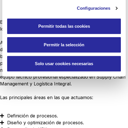
Configuraciones
En
Zenit
Logistics
ofrecemos a los clientes asesoría
Permitir todas las cookies
logística para cada uno de los servicios.
Analizamos la situación actual y detectamos posibles
Permitir la selección
desviaciones para darles a nuestros clientes una solución
basada en la mejora y optimización de cada uno de los
procesos de la cadena valor. Para ello, implantamos una
Solo usar cookies necesarias
metodología propia de mejora continua gracias a un
equipo técnico profesional especializado en Supply Chain
Management y Logística Integral.
Las principales áreas en las que actuamos:
Definición de procesos.
Diseño y optimización de procesos.