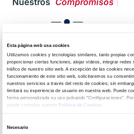
Nuestros
C
o
m
p
r
o
m
i
s
o
s
|
Esta página web usa cookies
Utilizamos cookies y tecnologías similares, tanto propias co
proporcionar ciertas funciones, alojar vídeos, integrar redes 
tráfico de nuestro sitio web. A excepción de las cookies nece
Adaptabilidad a los procesos
funcionamiento de este sitio web, solicitaremos su consenti
del cliente
nuestros servicios a través del resto de cookies; sin embarg
limitará su experiencia de usuario en nuestra web. Puede co
forma personalizada su uso pulsando “Configuraciones”. Pa
puede consultar nuestra
Política de Cookies
.
Selección
Necesario
de