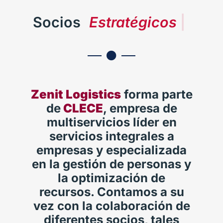
Socios
E
s
t
r
a
t
é
g
i
c
o
s
|
Zenit Logistics
forma parte
de
CLECE
, empresa de
multiservicios líder en
servicios integrales a
empresas y especializada
en la gestión de personas y
la optimización de
recursos. Contamos a su
vez con la colaboración de
diferentes socios, tales