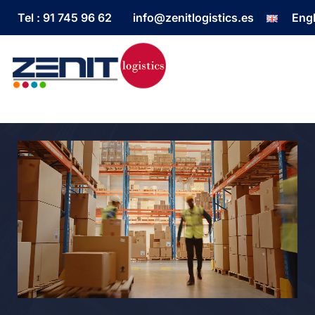
Tel : 91 745 96 62
info@zenitlogistics.es
Engl