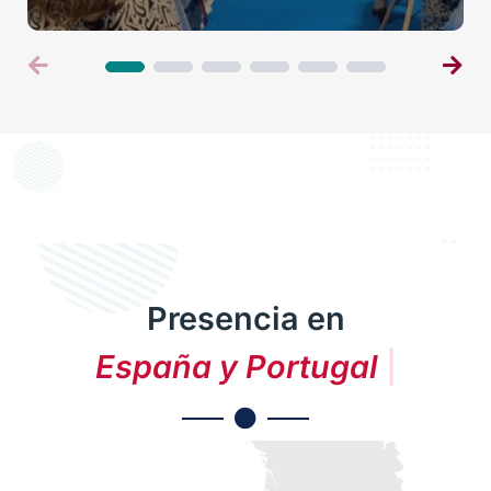
Presencia en
E
s
p
a
ñ
a
y
P
o
r
t
u
g
a
l
|