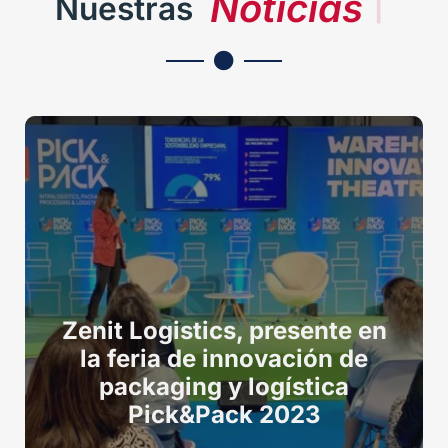
N
o
t
i
c
i
a
s
|
Nuestras
Zenit Logistics, presente en
la feria de innovación de
packaging y logística
Pick&Pack 2023