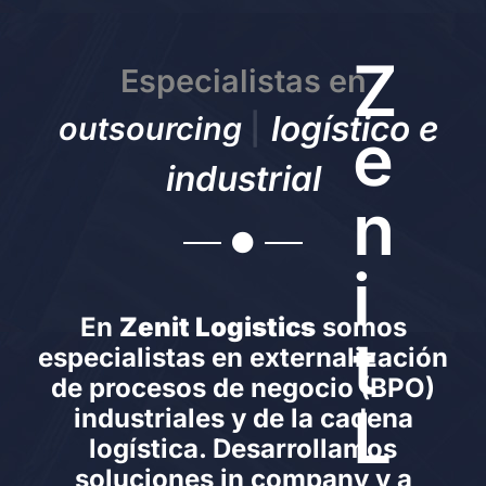
Z
Especialistas en
logístico e
o
u
t
s
o
u
r
c
i
n
g
|
e
industrial
n
i
En
Zenit Logistics
somos
t
especialistas en externalización
de procesos de negocio (BPO)
L
industriales y de la cadena
logística. Desarrollamos
soluciones in company y a