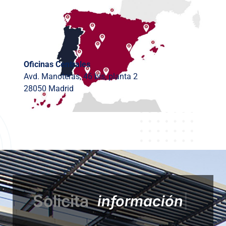
Oficinas Centrales
Avd. Manoteras, 46 bis, planta 2
28050 Madrid
Solicita
i
n
f
o
r
m
a
c
i
ó
n
|