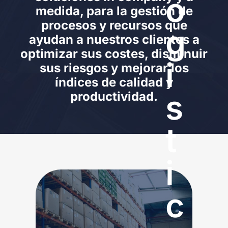
o
medida, para la gestión de
procesos y recursos que
g
ayudan a nuestros clientes a
optimizar sus costes, disminuir
i
sus riesgos y mejorar los
índices de calidad y
s
productividad.
t
i
c